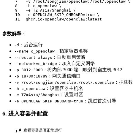
7
  -v /root/songjian/openclaw:/root/.openclaw \
8
  -h c_openclaw \
9
  -e TZ=Asia/Shanghai \
10
  -e OPENCLAW_SKIP_ONBOARD=
true
 \
11
  ghcr.io/openclaw/openclaw:latest
参数解释
：
：后台运行
-d
：指定容器名称
--name=c_openclaw
：自动重启策略
--restart=always
：加入自定义网络
--network=c_bridge
：将内部 3000 端口映射到宿主机 3012
-p 3012:3000
：网关通信端口
-p 18789:18789
：挂载数
-v /root/songjian/openclaw:/root/.openclaw
：设置容器主机名
-h c_openclaw
：设置时区
-e TZ=Asia/Shanghai
：跳过首次引导
-e OPENCLAW_SKIP_ONBOARD=true
6. 进入容器并配置
# 查看容器是否正常运行
1