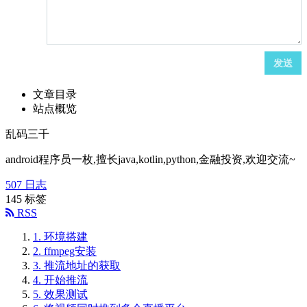
发送
文章目录
站点概览
乱码三千
android程序员一枚,擅长java,kotlin,python,金融投资,欢迎交流~
507
日志
145
标签
RSS
1.
环境搭建
2.
ffmpeg安装
3.
推流地址的获取
4.
开始推流
5.
效果测试