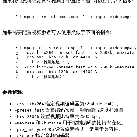
如果我们想将视频同时推到多个直播平台, 可以使用以下指令:
1
ffmpeg  -re -stream_loop -1 -i input_video.mp4  
如果需要配置视频参数可以使用类似于下面的指令:
ffmpeg -re -stream_loop -1  -i input_video.mp4 \
1
  -c:v libx264 -preset fast -b:v 2500k -maxrate 
2
  -c:a aac -b:a 128k -ar 44100 \
3
  -f flv 
"推流地址1"
 \
4
5
  -c:v libx264 -preset fast -b:v 2500k -maxrate 
6
  -c:a aac -b:a 128k -ar 44100 \
7
  -f flv 
"推流地址2"
参数解释:
指定视频编码器为x264（H.264）。
-c:v libx264
设置编码预设，影响编码速度和质量。
-preset fast
设置视频比特率为2500kbps。
-b:v 2500k
和
用于控制编码的比特率变化。
-maxrate
-bufsize
设置像素格式，常用于兼容性。
-pix_fmt yuv420p
指定音频编码器。
-c:a aac