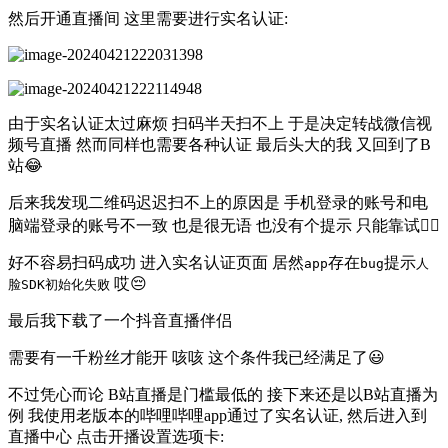
然后开通直播间 这里需要进行实名认证:
由于实名认证太过麻烦 扫码半天扫不上 于是决定转战微信视
频号直播 然而同样也需要各种认证 最后头大的我 又回到了B
站😂
后来我发现二维码迟迟扫不上的原因是 手机登录的账号和电
脑端登录的账号不一致 也是很无语 也没有个提示 只能靠试🤦‍♀️
好不容易扫码成功 进入实名认证页面 居然
存在
提示
app
bug
人
哎😔
脸SDK初始化失败
最后我下载了一个抖音直播伴侣
需要有一千粉丝才能开 咳咳 这个条件我已经满足了😃
不过凭心而论 B站直播是门槛最低的 接下来还是以B站直播为
例 我使用老版本的哔哩哔哩app通过了实名认证, 然后进入到
直播中心 点击开播设置选项卡: