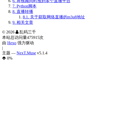
6.
将视频同时推到多个直播平台
7.
Python脚本
8.
直播转播
8.1.
关于获取网络直播的m3u8地址
9.
相关文章
©
2026
乱码三千
本站总访问量
475915
次
由
Hexo
强力驱动
|
主题 —
NexT.Muse
v5.1.4
0
%