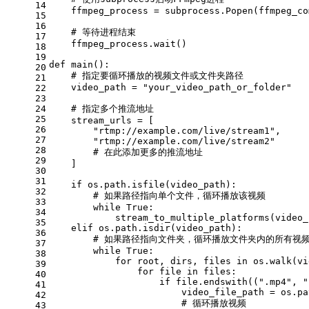
14
    ffmpeg_process = subprocess.Popen(ffmpeg_co
15
16
# 等待进程结束
17
    ffmpeg_process.wait()
18
19
def
main
()
:
20
# 指定要循环播放的视频文件或文件夹路径
21
    video_path = 
"your_video_path_or_folder"
22
23
24
# 指定多个推流地址
25
    stream_urls = [
26
"rtmp://example.com/live/stream1"
,
27
"rtmp://example.com/live/stream2"
28
# 在此添加更多的推流地址
29
    ]
30
31
if
 os.path.isfile(video_path):
32
# 如果路径指向单个文件，循环播放该视频
33
while
True
:
34
            stream_to_multiple_platforms(video_
35
elif
 os.path.isdir(video_path):
36
# 如果路径指向文件夹，循环播放文件夹内的所有视
37
while
True
:
38
for
 root, dirs, files 
in
 os.walk(vi
39
for
 file 
in
 files:
40
if
 file.endswith((
".mp4"
, 
"
41
                        video_file_path = os.pa
42
# 循环播放视频
43