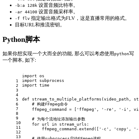
设置音频比特率。
-b:a 128k
设置音频采样率。
-ar 44100
指定输出格式为FLV，这是直播常用的格式。
-f flv
目标URL和推流密钥。
Python脚本
如果你想实现一个大而全的功能, 那么可以考虑使用
写
python
一个脚本, 如下:
import
 os
import
 subprocess
1
import
 time
2
3
4
def
stream_to_multiple_platforms
(video_path, st
5
6
# 构建FFmpeg命令
7
    ffmpeg_command = [
'ffmpeg'
, 
'-re'
, 
'-i'
, vi
8
9
# 为每个流地址添加输出参数
10
for
 url 
in
 stream_urls:
11
        ffmpeg_command.extend([
'-c'
, 
'copy'
, 
'-
12
13
# 使用subprocess启动FFmpeg进程