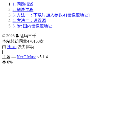
1.
问题描述
2.
解决过程
3.
方法一：下载时加入参数-i [镜像源地址]
4.
方法二：设置源
5.
附: 国内镜像源地址
©
2026
乱码三千
本站总访问量
476153
次
由
Hexo
强力驱动
|
主题 —
NexT.Muse
v5.1.4
0
%