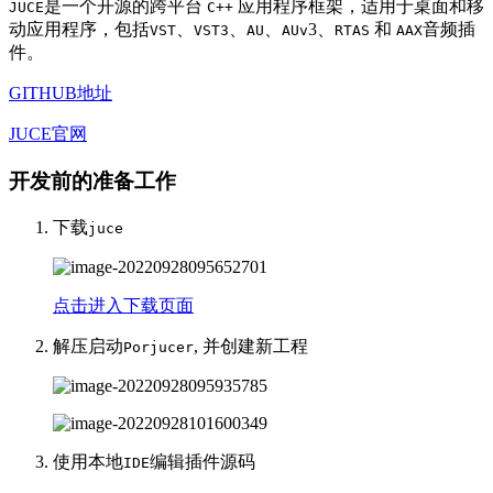
是一个开源的跨平台
应用程序框架，适用于桌面和移
JUCE
C++
动应用程序，包括
、
、
、
3、
和
音频插
VST
VST3
AU
AUv
RTAS
AAX
件。
GITHUB地址
JUCE官网
开发前的准备工作
下载
juce
点击进入下载页面
解压启动
, 并创建新工程
Porjucer
使用本地
编辑插件源码
IDE