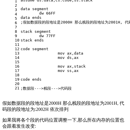
assume ds:data,cs:code,ss:stack
1
2
data segment
3
	dw 66FF
4
data ends
5
;假如数据段的段地址是2000H 那么栈段的段地址为2001H, 代
6
7
8
stack segment
9
	dw 77FF
10
stack ends
11
12
code segment
13
		mov ax,data
14
		mov ds,ax
15
16
		mov ax,stack
17
		mov ss,ax
18
19
code ends
20
21
;数据段--->栈段--->代码段
假如数据段的段地址是2000H 那么栈段的段地址为2001H, 代
码段的段地址为:2002H 依次排列
如果我将各个段的代码位置调整一下,那么所在内存的位置也
会跟着发生改变: