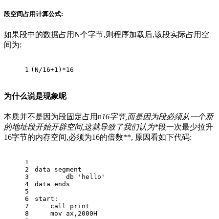
段空间占用计算公式:
如果段中的数据占用N个字节,则程序加载后,该段实际占用空
间为:
1
(N/16+1)*16
为什么说是现象呢
本质并不是因为段固定占用n
16字节,而是因为段必须从一个新
的地址段开始开辟空间,这就导致了我们认为*
段一次最少拉升
16字节的内存空间,必须为16的倍数**, 原因看如下代码:
1
2
data segment
3
	db 'hello'
4
data ends
5
6
start:
7
    call print
8
    mov ax,2000H