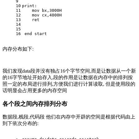
9
10
print: 
11
    mov bx,3000H
12
    mov cx,4000H    
13
    ret
14
15
16
 end start
内存分布如下:
我们发现data段并没有独占16个字节空间,而是让数据从一个新
的16字节地址开始存入,段的作用是让数据在内存中的排列按
照一定的布局进行排列,方便我们进行计算读取, 但是使用段的
话明显会占用更多的内存空间
各个段之间内存排列分布
数据段,栈段,代码段 他们在内存中开辟的空间是根据代码由上
到下依次分布的: