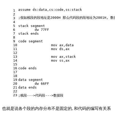
assume ds:data,cs:code,ss:stack
1
2
;假如栈段的段地址是2000H 那么代码段的段地址为2001H, 数
3
4
5
stack segment
6
	dw 77FF
7
stack ends
8
9
code segment
10
		mov ax,data
11
		mov ds,ax
12
13
		mov ax,stack
14
		mov ss,ax
15
16
code ends
17
18
19
data segment
20
	dw 66FF
21
data ends
22
23
;栈段--->代码段--->数据段
也就是说各个段的内存分布不是固定的, 和代码的编写有关系