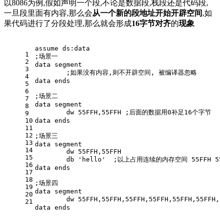
以8086为例,假如声明一个段,不论是数据段,栈段还是代码段,
一旦段里面有内容,那么会
从一个新的段地址开始开辟空间
,如
果代码进行了分段处理,那么就会形成
16字节对齐
的
现象
assume ds:data
1
;场景一
2
data segment
3
	;如果没有内容,则不开辟空间, 被编译
4
data ends
5
6
;场景二
7
data segment
8
	dw 55FFH,55FFH ;后面的数据用0补足16个字节
9
10
data ends
11
12
;场景三
13
data segment
14
	dw 55FFH,55FFH 
15
	db 'hello'  ;以上占用连续的内存空间 55FFH 55
16
data ends
17
18
;场景四
19
data segment
20
	dw 55FFH,55FFH,55FFH,55FFH,55FFH,
21
data ends