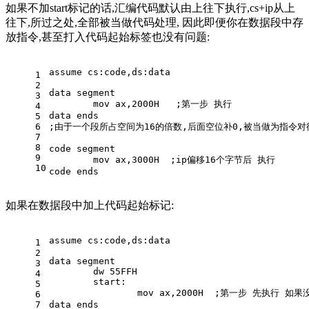
如果不加start标记的话,汇编代码默认由上往下执行,cs+ip从上
往下,所过之处,全部被当做代码处理, 因此即便你在数据段中存
放指令,甚至打入代码起始标签也没有问题:
assume cs:code,ds:data
1
2
data segment
3
	mov ax,2000H   ;第一步 执行
4
data ends
5
6
;由于一个段所占空间为16的倍数,后面空位补0,被当做为指令
7
8
code segment
9
	mov ax,3000H  ;ip偏移16个字节后 执行
10
code ends
如果在数据段中加上代码起始标记:
assume cs:code,ds:data
1
2
data segment
3
	dw 55FFH
4
	start:
5
		mov ax,2000H  ;第一步 先执行
6
7
data ends