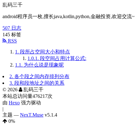
乱码三千
android程序员一枚,擅长java,kotlin,python,金融投资,欢迎交流~
507
日志
145
标签
RSS
1.
段所占空间大小和特点
1.0.1.
段空间占用计算公式:
1.1.
为什么说是现象呢
2.
各个段之间内存排列分布
3.
段和段地址之间的关系
©
2026
乱码三千
本站总访问量
476217
次
由
Hexo
强力驱动
|
主题 —
NexT.Muse
v5.1.4
0
%