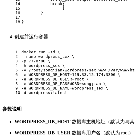
14
            break;
15
                 }
16
	}
17
18
}
创建并运行容器
1
docker run -id \
2
--name=wordpress_sex \
3
-p 7778:80 \
4
-h wordpress_sex \
5
-v /root/songjian/wordpress/sex_www:/var/www/ht
6
-e WORDPRESS_DB_HOST=119.33.15.174:3306 \
7
-e WORDPRESS_DB_USESR=root \
8
-e WORDPRESS_DB_PASSWORD=songjian \
9
-e WORDPRESS_DB_NAME=wordpress_sex \
10
-d wordpress:latest
参数说明
WORDPRESS_DB_HOST
数据库主机地址（默认为与其 link 
WORDPRESS_DB_USER
数据库用户名（默认为 root）