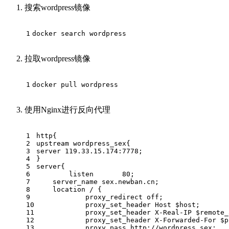
搜索wordpress镜像
1
docker search wordpress
拉取wordpress镜像
1
docker pull wordpress
使用Nginx进行反向代理
1
http{
2
upstream wordpress_sex{
3
server 119.33.15.174:7778;
4
}
5
server{
6
        listen       80;
7
    server_name sex.newban.cn;
8
    location / {
9
            proxy_redirect off;
10
            proxy_set_header Host $host;
11
            proxy_set_header X-Real-IP $remote_
12
            proxy_set_header X-Forwarded-For $p
13
            proxy_pass http://wordpress_sex;