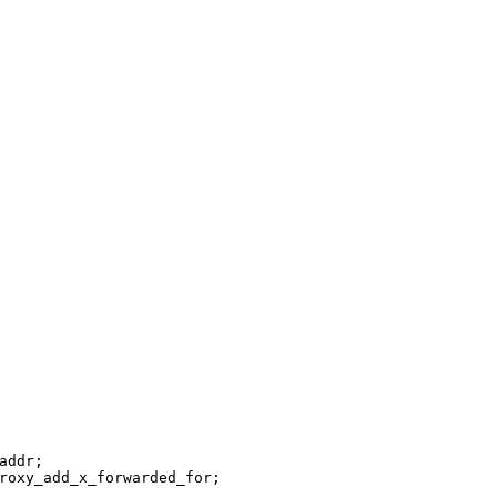
addr;
roxy_add_x_forwarded_for;