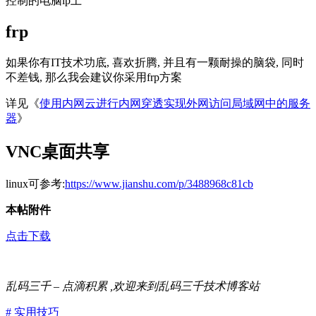
控制的电脑ip上
frp
如果你有IT技术功底, 喜欢折腾, 并且有一颗耐操的脑袋, 同时
不差钱, 那么我会建议你采用frp方案
详见《
使用内网云进行内网穿透实现外网访问局域网中的服务
器
》
VNC桌面共享
linux可参考:
https://www.jianshu.com/p/3488968c81cb
本帖附件
点击下载
乱码三千 – 点滴积累 ,欢迎来到乱码三千技术博客站
# 实用技巧